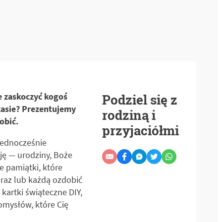
ie zaskoczyć kogoś
Podziel się z
zasie? Prezentujemy
rodziną i
obić.
przyjaciółmi
 jednocześnie
ję — urodziny, Boże
e pamiątki, które
 raz lub każdą ozdobić
kartki świąteczne DIY,
mysłów, które Cię