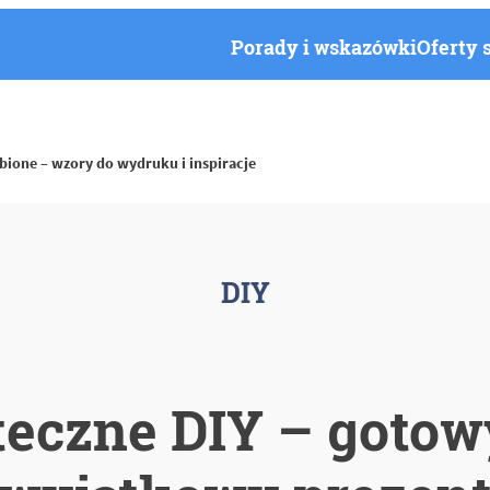
Porady i wskazówki
Oferty 
obione – wzory do wydruku i inspiracje
DIY
teczne DIY – goto