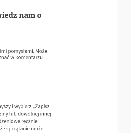
owiedz nam o
moimi pomysłami. Może
 znać w komentarzu
yszy i wybierz „Zapisz
ziny lub dowolnej innej
odzeniowe ręcznie
 że sprzątanie może