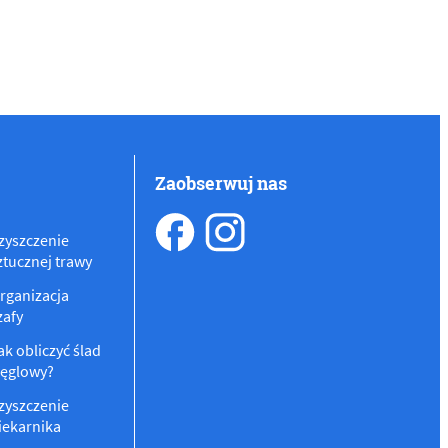
Zaobserwuj nas
zyszczenie
ztucznej trawy
rganizacja
zafy
ak obliczyć ślad
ęglowy?
zyszczenie
iekarnika