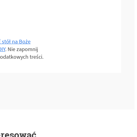
ć stół na Boże
DIY
. Nie zapomnij
dodatkowych treści.
eresować