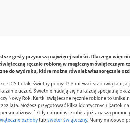
stsze gesty przynoszą najwięcej radości. Dlaczego więc n
ą świąteczną ręcznie robioną w magicznym świątecznym c
zne do wydruku, które można również własnoręcznie ozd
czne DIY to taki świetny pomysł? Ponieważ stanowią tani, a
azanie uczuć. Świetnie nadają się na każdą specjalną okaz
czy Nowy Rok. Kartki świąteczne ręcznie robione to unikaln
rzez lata. Możesz przygotować kilka identycznych kartek na
personalizować. Gdy natomiast zrobisz już z naszą pomocą 
wiąteczne ozdoby
lub
sweter świąteczny
. Mamy mnóstwo po