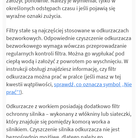
założyć ponownie. Należy je wymieniać tylko w
określonych odstępach czasu i jeśli pojawią się
wyraźne oznaki zużycia.
Filtry stałe są najczęściej stosowane w odkurzaczach
bezworkowych. Odpowiednie czyszczenie odkurzacza
bezworkowego wymaga wówczas przeprowadzanie
regularnych kontroli filtra. Można go wypłukać pod
ciepłą wodą i założyć z powrotem po wyschnięciu. W
instrukcji obsługi znajdziesz informację, czy filtr
odkurzacza można prać w pralce (jeśli masz w tej
kwestii wątpliwości,
sprawdź, co oznacza symbol „Nie
prać”!
).
Odkurzacze z workiem posiadają dodatkowo filtr
ochronny silnika – wykonany z włókniny lub siateczki,
który znajduje się pomiędzy komorą worka a
silnikiem. Czyszczenie silnika odkurzacza nie jest
bezpośrednio możliwe, dlatego należy go