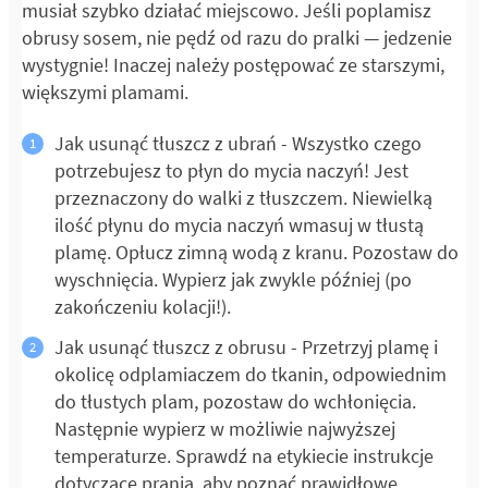
musiał szybko działać miejscowo. Jeśli poplamisz
obrusy sosem, nie pędź od razu do pralki — jedzenie
wystygnie! Inaczej należy postępować ze starszymi,
większymi plamami.
Jak usunąć tłuszcz z ubrań - Wszystko czego
potrzebujesz to płyn do mycia naczyń! Jest
przeznaczony do walki z tłuszczem. Niewielką
ilość płynu do mycia naczyń wmasuj w tłustą
plamę. Opłucz zimną wodą z kranu. Pozostaw do
wyschnięcia. Wypierz jak zwykle później (po
zakończeniu kolacji!).
Jak usunąć tłuszcz z obrusu - Przetrzyj plamę i
okolicę odplamiaczem do tkanin, odpowiednim
do tłustych plam, pozostaw do wchłonięcia.
Następnie wypierz w możliwie najwyższej
temperaturze. Sprawdź na etykiecie instrukcje
dotyczące prania, aby poznać prawidłowe