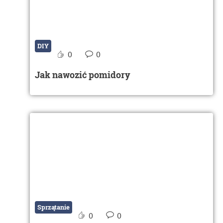
DIY
0
0
Jak nawozić pomidory
Sprzątanie
0
0