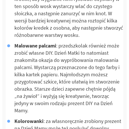
ten sposób wosk wystarczy wlać do czystego
słoiczka, a następnie zanurzyć w nim knot. W
wersji bardziej kreatywnej można roztopić kilka
kolorów kredek z osobna, aby następnie stworzyć
różnobarwne warstwy wosku.
Malowane palcami
: przedszkolak również może
zrobić własne DIY. Dzień Matki to natomiast
znakomita okazja do wypróbowania malowania
palcami. Wystarczą przeznaczone do tego farby i
kilka kartek papieru. Najmłodszym możesz
przygotować szkice, które ułatwią im stworzenie
obrazka. Starsze dzieci zapewne chętnie pójdą
„na żywioł” i wyżyją się kreatywnie, tworząc
jedyny w swoim rodzaju prezent DIY na Dzień
Mamy.
Kolorowanki
: za własnoręcznie zrobiony prezent
na Dzień Mamy może też posłużyć dowolny