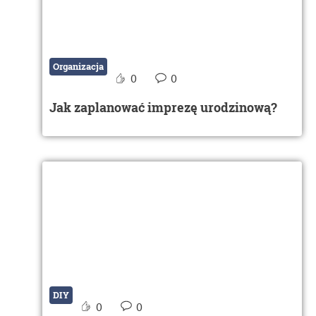
Organizacja
0
0
Jak zaplanować imprezę urodzinową?
DIY
0
0