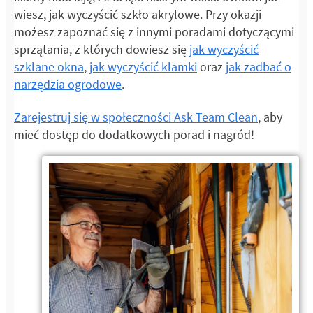
wiesz, jak wyczyścić szkło akrylowe. Przy okazji
możesz zapoznać się z innymi poradami dotyczącymi
sprzątania, z których dowiesz się
jak wyczyścić
szklane okna
,
jak wyczyścić klamki
oraz
jak zadbać o
narzędzia ogrodowe
.
Zarejestruj się w społeczności Ask Team Clean
, aby
mieć dostęp do dodatkowych porad i nagród!