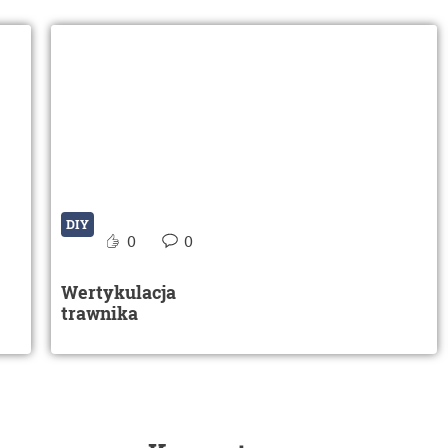
DIY
0
0
Wertykulacja
trawnika