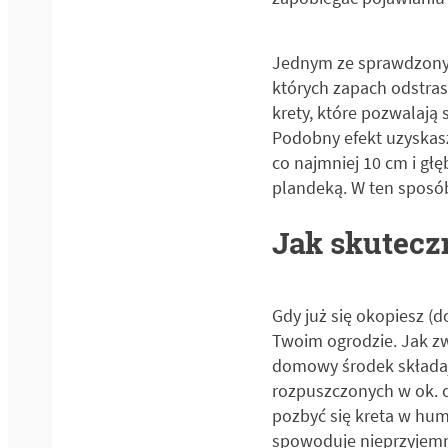
Jednym ze sprawdzonyc
których zapach odstras
krety, które pozwalają 
Podobny efekt uzyskas
co najmniej 10 cm i gł
plandeką. W ten sposób
Jak skuteczn
Gdy już się okopiesz (d
Twoim ogrodzie. Jak zwa
domowy środek składają
rozpuszczonych w ok. cz
pozbyć się kreta w hum
spowoduje nieprzyjemny