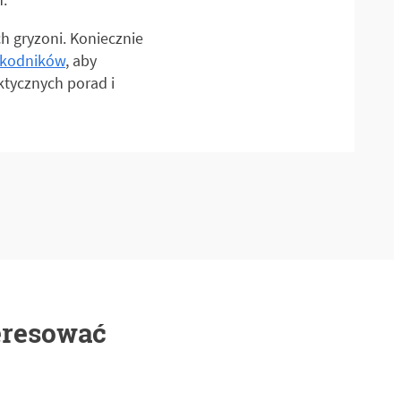
ch gryzoni. Koniecznie
zkodników
, aby
ktycznych porad i
eresować