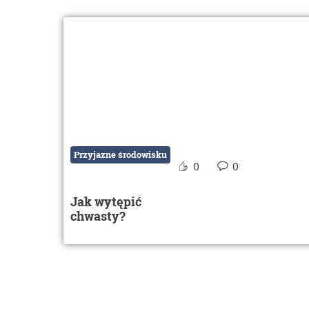
Przyjazne środowisku
0
0
Jak wytępić
chwasty?