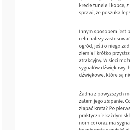
krecie tunele i kopce,
sprawi, że poszuka lep
Innym sposobem jest p
celu należy zastosować 
ogród, jeśli o niego za
ziemia i krótko przystr
atrakcyjny. W sieci mo
sygnałów dźwiękowych. 
dźwiękowe, które są nie
Żadna z powyższych met
zatem jego złapanie. C
złapać kreta? Po pierw
praktycznie każdym skl
nornice) oraz ma sygna
bezpiecznie wywieźć ni