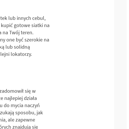
ek lub innych cebul,
 kupić gotowe siatki na
a na Twój teren.
ny one być szerokie na
ką lub solidną
ejni lokatorzy.
y zadomowił się w
e najlepiej działa
nu do mycia naczyń
szukają sposobu, jak
nia, ale zapewne
órych znajdują się