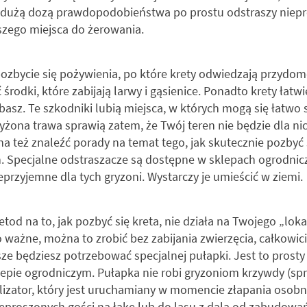
 z dużą dozą prawdopodobieństwa po prostu odstraszy niepr
szego miejsca do żerowania.
ozbycie się pożywienia, po które krety odwiedzają przydo
środki, które zabijają larwy i gąsienice. Ponadto krety łatw
dbasz. Te szkodniki lubią miejsca, w których mogą się łatwo
zyżona trawa sprawią zatem, że Twój teren nie będzie dla ni
żna też znaleźć porady na temat tego, jak skutecznie pozbyć
Specjalne odstraszacze są dostępne w sklepach ogrodniczy
przyjemne dla tych gryzoni. Wystarczy je umieścić w ziemi.
od na to, jak pozbyć się kreta, nie działa na Twojego „loka
o ważne, można to zrobić bez zabijania zwierzęcia, całkowic
sze będziesz potrzebować specjalnej pułapki. Jest to prost
epie ogrodniczym. Pułapka nie robi gryzoniom krzywdy (spr
lizator, który jest uruchamiany w momencie złapania osobn
eproszonych gości na łąkę lub do lasu z dala od zabudowa