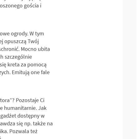
oszonego gościa i
mowe ogrody. W tym
iej opuszczą Twój
 schronić. Mocno ubita
ch szczególnie
 się kreta za pomocą
ch. Emitują one fale
tora”? Pozostaje Ci
ie humanitarnie. Jak
y gadżet dostępny w
awdza się np. także na
ika. Pozwala też
ń.