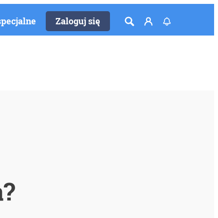
specjalne
Zaloguj się
a?