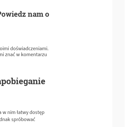
 Powiedz nam o
moimi doświadczeniami.
 mi znać w komentarzu
apobieganie
a w nim łatwy dostęp
jednak spróbować