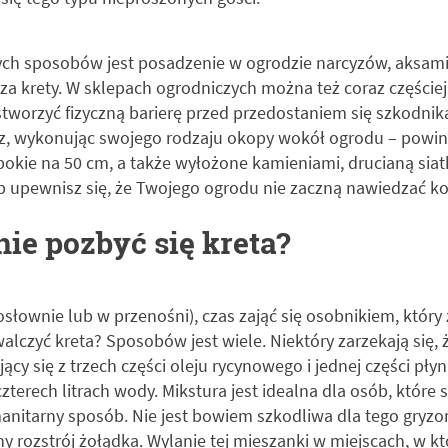
h sposobów jest posadzenie w ogrodzie narcyzów, aksamit
za krety. W sklepach ogrodniczych można też coraz częściej
stworzyć fizyczną barierę przed przedostaniem się szkodnik
z, wykonując swojego rodzaju okopy wokół ogrodu – powin
ębokie na 50 cm, a także wyłożone kamieniami, drucianą siat
 upewnisz się, że Twojego ogrodu nie zaczną nawiedzać kol
ie pozbyć się kreta?
osłownie lub w przenośni), czas zająć się osobnikiem, któr
lczyć kreta? Sposobów jest wiele. Niektóry zarzekają się, ż
cy się z trzech części oleju rycynowego i jednej części pły
terech litrach wody. Mikstura jest idealna dla osób, które 
anitarny sposób. Nie jest bowiem szkodliwa dla tego gryzo
 rozstrój żołądka. Wylanie tej mieszanki w miejscach, w kt