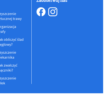
Zaobserwuj nas
zyszczenie
ztucznej trawy
rganizacja
zafy
ak obliczyć ślad
ęglowy?
zyszczenie
iekarnika
ak zwalczyć
ączniki?
zyszczenie
iłek