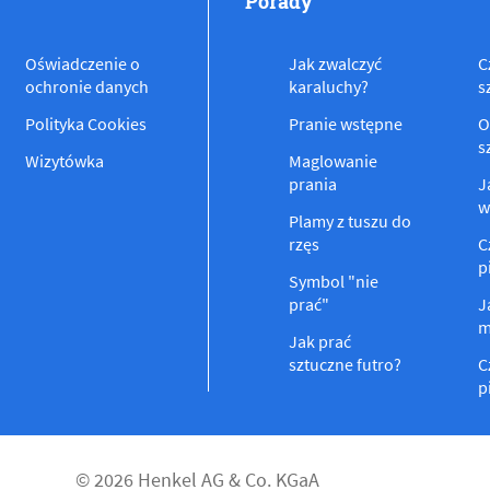
Porady
Oświadczenie o
Jak zwalczyć
C
ochronie danych
karaluchy?
s
Polityka Cookies
Pranie wstępne
O
s
Wizytówka
Maglowanie
prania
J
w
Plamy z tuszu do
rzęs
C
p
Symbol "nie
prać"
J
m
Jak prać
sztuczne futro?
C
p
© 2026 Henkel AG & Co. KGaA