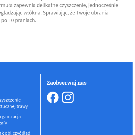
rmuła zapewnia delikatne czyszczenie, jednocześnie
ygładzając włókna. Sprawiając, że Twoje ubrania
 po 10 praniach.
Zaobserwuj nas
zyszczenie
ztucznej trawy
rganizacja
zafy
ak obliczyć ślad