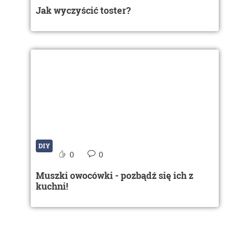
Jak wyczyścić toster?
DIY
0
0
Muszki owocówki - pozbądź się ich z
kuchni!