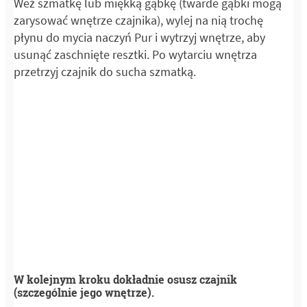
Weź szmatkę lub miękką gąbkę (twarde gąbki mogą
zarysować wnętrze czajnika), wylej na nią trochę
płynu do mycia naczyń Pur i wytrzyj wnętrze, aby
usunąć zaschnięte resztki. Po wytarciu wnętrza
przetrzyj czajnik do sucha szmatką.
W kolejnym kroku dokładnie osusz czajnik
(szczególnie jego wnętrze).