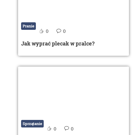
Pranie
0
0
Jak wyprać plecak w pralce?
Sprzątanie
0
0