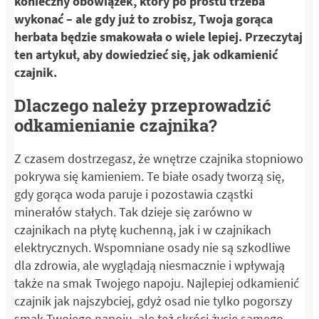
konieczny obowiązek, który po prostu trzeba
wykonać – ale gdy już to zrobisz, Twoja gorąca
herbata będzie smakowała o wiele lepiej. Przeczytaj
ten artykuł, aby dowiedzieć się, jak odkamienić
czajnik.
Dlaczego należy przeprowadzić
odkamienianie czajnika?
Z czasem dostrzegasz, że wnętrze czajnika stopniowo
pokrywa się kamieniem. Te białe osady tworzą się,
gdy gorąca woda paruje i pozostawia cząstki
minerałów stałych. Tak dzieje się zarówno w
czajnikach na płytę kuchenną, jak i w czajnikach
elektrycznych. Wspomniane osady nie są szkodliwe
dla zdrowia, ale wyglądają niesmacznie i wpływają
także na smak Twojego napoju. Najlepiej odkamienić
czajnik jak najszybciej, gdyż osad nie tylko pogorszy
smak Twojego napoju, ale też skróci życie samego