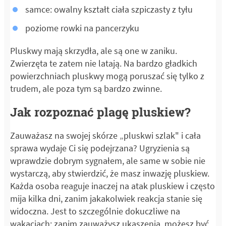
samce: owalny kształt ciała szpiczasty z tyłu
poziome rowki na pancerzyku
Pluskwy mają skrzydła, ale są one w zaniku.
Zwierzęta te zatem nie latają. Na bardzo gładkich
powierzchniach pluskwy mogą poruszać się tylko z
trudem, ale poza tym są bardzo zwinne.
Jak rozpoznać plagę pluskiew?
Zauważasz na swojej skórze „pluskwi szlak" i cała
sprawa wydaje Ci się podejrzana? Ugryzienia są
wprawdzie dobrym sygnałem, ale same w sobie nie
wystarczą, aby stwierdzić, że masz inwazję pluskiew.
Każda osoba reaguje inaczej na atak pluskiew i często
mija kilka dni, zanim jakakolwiek reakcja stanie się
widoczna. Jest to szczególnie dokuczliwe na
wakacjach: zanim zauważysz ukąszenia, możesz być