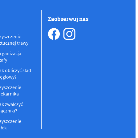
Zaobserwuj nas
zyszczenie
ztucznej trawy
rganizacja
zafy
ak obliczyć ślad
ęglowy?
zyszczenie
iekarnika
ak zwalczyć
ączniki?
zyszczenie
iłek