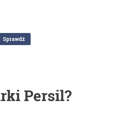
 Kliknij poniżej:
Sprawdź
ki Persil?