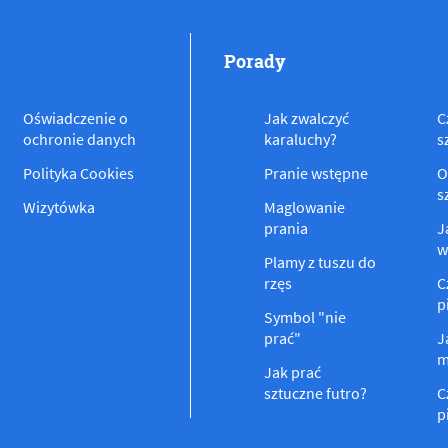
Porady
Oświadczenie o
Jak zwalczyć
C
ochronie danych
karaluchy?
s
Polityka Cookies
Pranie wstępne
O
s
Wizytówka
Maglowanie
prania
J
w
Plamy z tuszu do
rzęs
C
p
Symbol "nie
prać"
J
m
Jak prać
sztuczne futro?
C
p