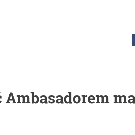
Chcesz poznać nasz produkt bliżej?
ć Ambasadorem mar