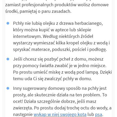
zamiast profesjonalnych produktów wolisz domowe
środki, pamiętaj o paru zasadach.
Pchły nie lubią olejku z drzewa herbacianego,
który można kupić w aptece lub sklepie
internetowym. Według niektórych źródeł
wystarczy wymieszać kilka kropel olejku z wodą i
spryskać materace, poduszki, pościel i podłogę.
Jeśli chcesz się pozbyć pcheł z domu, możesz
przy pomocy światła zwabić je w jedno miejsce.
Po prostu umieść miskę z wodą pod lampą. Dzięki
temu uda Ci się zwalczyć pchły w domu.
Inny sugerowany domowy sposób na pchły jest
prosty, ale skutecznie działa na ten problem. To
ocet! Działa szczególnie dobrze, jeśli masz
zwierzęta. Po prostu dodaj trochę octu do wody, a
następnie
wykąp w niej swojego kota
lub
psa
.