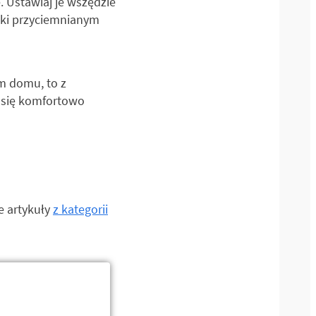
. Ustawiaj je wszędzie
ęki przyciemnianym
m domu, to z
ć się komfortowo
e artykuły
z kategorii