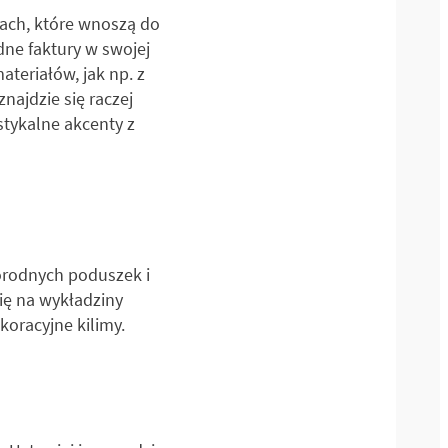
ach, które wnoszą do
dne faktury w swojej
ateriałów, jak np. z
najdzie się raczej
stykalne akcenty z
orodnych poduszek i
się na wykładziny
koracyjne kilimy.