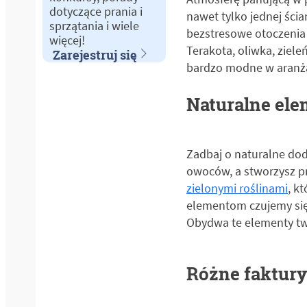
dotyczące prania i
nawet tylko jednej ścia
sprzątania i wiele
bezstresowe otoczenia 
więcej!
Terakota, oliwka, ziel
Zarejestruj się
bardzo modne w aranża
Naturalne el
Zadbaj o naturalne dod
owoców, a stworzysz p
zielonymi roślinami
, k
elementom czujemy się j
Obydwa te elementy tw
Różne faktury