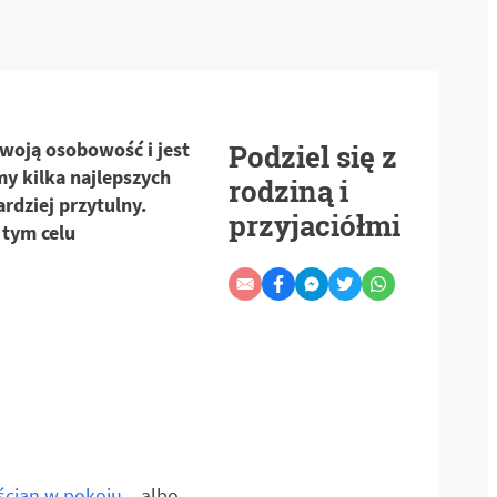
Twoją osobowość i jest
Podziel się z
my kilka najlepszych
rodziną i
rdziej przytulny.
przyjaciółmi
 tym celu
cian w pokoju
– albo