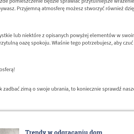
ażde pomieszczenie będzie sprawiać przytulniejsze wrażenie
ebywasz. Przyjemną atmosferę możesz stworzyć również dzi
ystkie lub niektóre z opisanych powyżej elementów w swoi
zytulną oazę spokoju. Właśnie tego potrzebujesz, aby czu
osferą!
jak zadbać zimą o swoje ubrania, to koniecznie sprawdź nasz
Trendy w odgracaniu dom