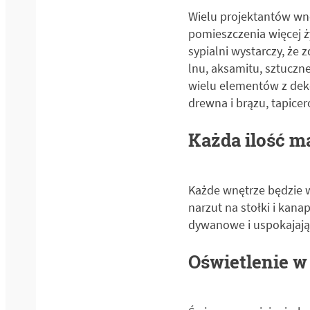
Wielu projektantów wnę
pomieszczenia więcej ż
sypialni wystarczy, że 
lnu, aksamitu, sztuczne
wielu elementów z deko
drewna i brązu, tapicer
Każda ilość m
Każde wnętrze będzie w
narzut na stołki i kana
dywanowe i uspokajając
Oświetlenie w