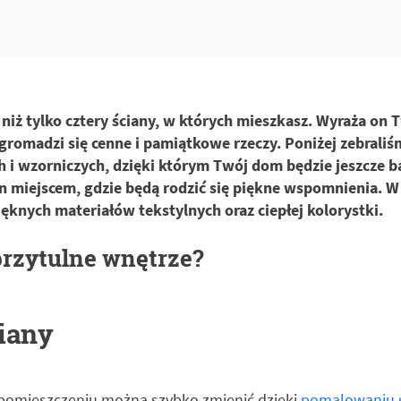
 niż tylko cztery ściany, w których mieszkasz. Wyraża on 
gromadzi się cenne i pamiątkowe rzeczy. Poniżej zebraliś
 i wzorniczych, dzięki którym Twój dom będzie jeszcze ba
on miejscem, gdzie będą rodzić się piękne wspomnienia. W
ęknych materiałów tekstylnych oraz ciepłej kolorystki.
przytulne wnętrze?
iany
pomieszczeniu można szybko zmienić dzięki
pomalowaniu ś