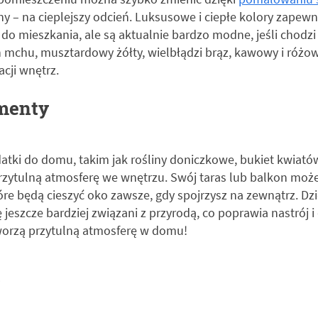
ny – na cieplejszy odcień. Luksusowe i ciepłe kolory zapewni
do mieszkania, ale są aktualnie bardzo modne, jeśli chodz
eń mchu, musztardowy żółty, wielbłądzi brąz, kawowy i różow
cji wnętrz.
ementy
atki do domu, takim jak rośliny doniczkowe, bukiet kwiató
rzytulną atmosferę we wnętrzu. Swój taras lub balkon moż
tóre będą cieszyć oko zawsze, gdy spojrzysz na zewnątrz. Dz
eszcze bardziej związani z przyrodą, co poprawia nastrój i 
orzą przytulną atmosferę w domu!