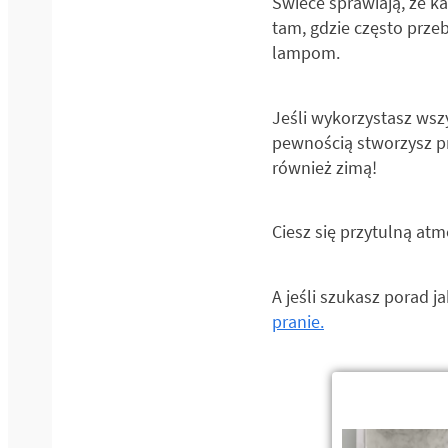
Świece sprawiają, że k
tam, gdzie często prz
lampom.
Jeśli wykorzystasz wsz
pewnością stworzysz pr
również zimą!
Ciesz się przytulną atm
A jeśli szukasz porad 
pranie.