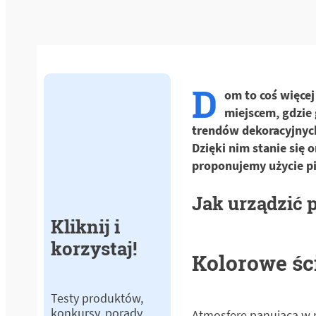
D
om to coś więcej
miejscem, gdzie 
trendów dekoracyjnych
Dzięki nim stanie się 
proponujemy użycie pi
Jak urządzić 
Kliknij i
korzystaj!
Kolorowe śc
Testy produktów,
konkursy, porady
Atmosferę panującą w 