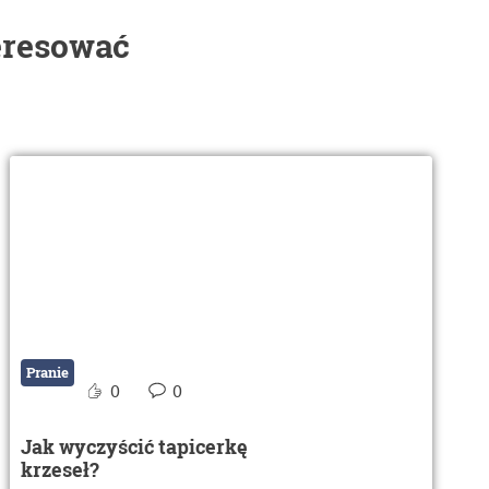
eresować
Pranie
0
0
Jak wyczyścić tapicerkę
krzeseł?