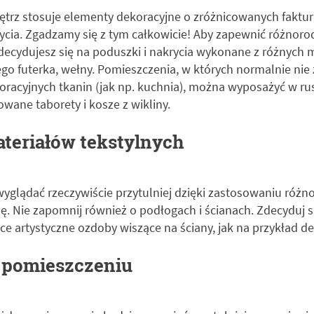
trz stosuje elementy dekoracyjne o zróżnicowanych faktur
ycia. Zgadzamy się z tym całkowicie! Aby zapewnić różnoro
zdecydujesz się na poduszki i nakrycia wykonane z różnych m
go futerka, wełny. Pomieszczenia, w których normalnie nie z
racyjnych tkanin (jak np. kuchnia), można wyposażyć w ru
owane taborety i kosze z wikliny.
ateriałów tekstylnych
yglądać rzeczywiście przytulniej dzięki zastosowaniu różn
pę. Nie zapomnij również o podłogach i ścianach. Zdecyduj 
e artystyczne ozdoby wiszące na ściany, jak na przykład de
 pomieszczeniu