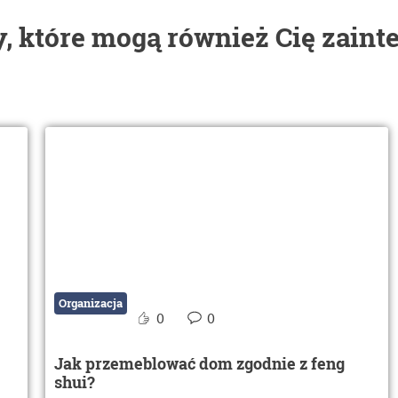
, które mogą również Cię zaint
Organizacja
0
0
Jak przemeblować dom zgodnie z feng
shui?