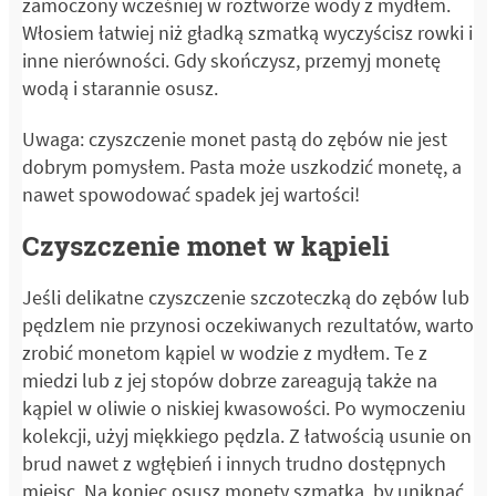
zamoczony wcześniej w roztworze wody z mydłem.
Włosiem łatwiej niż gładką szmatką wyczyścisz rowki i
inne nierówności. Gdy skończysz, przemyj monetę
wodą i starannie osusz.
Uwaga: czyszczenie monet pastą do zębów nie jest
dobrym pomysłem. Pasta może uszkodzić monetę, a
nawet spowodować spadek jej wartości!
Czyszczenie monet w kąpieli
Jeśli delikatne czyszczenie szczoteczką do zębów lub
pędzlem nie przynosi oczekiwanych rezultatów, warto
zrobić monetom kąpiel w wodzie z mydłem. Te z
miedzi lub z jej stopów dobrze zareagują także na
kąpiel w oliwie o niskiej kwasowości. Po wymoczeniu
kolekcji, użyj miękkiego pędzla. Z łatwością usunie on
brud nawet z wgłębień i innych trudno dostępnych
miejsc. Na koniec osusz monety szmatką, by uniknąć