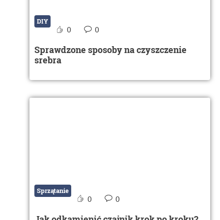
DIY
0
0
Sprawdzone sposoby na czyszczenie
srebra
Sprzątanie
0
0
Jak odkamienić czajnik krok po kroku?