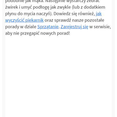
podobnie jak mąka. Następnie wystarczy zebrać
żwirek i umyć podłogę jak zwykle (lub z dodatkiem
płynu do mycia naczyń). Dowiedz się również,
jak
wyczyścić piekarnik
oraz sprawdź nasze pozostałe
porady w dziale
Sprzątanie
.
Zarejestruj się
w serwisie,
aby nie przegapić nowych porad!