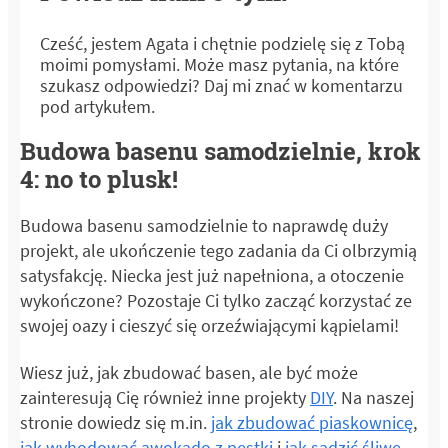
Cześć, jestem Agata i chętnie podzielę się z Tobą
moimi pomysłami. Może masz pytania, na które
szukasz odpowiedzi? Daj mi znać w komentarzu
pod artykułem.
Budowa basenu samodzielnie, krok
4: no to plusk!
Budowa basenu samodzielnie to naprawdę duży
projekt, ale ukończenie tego zadania da Ci olbrzymią
satysfakcję. Niecka jest już napełniona, a otoczenie
wykończone? Pozostaje Ci tylko zacząć korzystać ze
swojej oazy i cieszyć się orzeźwiającymi kąpielami!
Wiesz już, jak zbudować basen, ale być może
zainteresują Cię również inne projekty
DIY
. Na naszej
stronie dowiedz się m.in.
jak zbudować piaskownicę
,
jak wyhodować awokado z pestki
i
jak sadzić śliwę
.