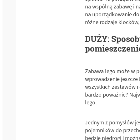
na wspólną zabawę i n
na uporządkowanie dom
różne rodzaje klocków,
DUŻY: Sposoby
pomieszczeni
Zabawa lego może w pe
wprowadzenie jeszcze 
wszystkich zestawów i 
bardzo poważnie? Naj
lego.
Jednym z pomysłów jes
pojemników do przechow
będzie niedrogi i moż