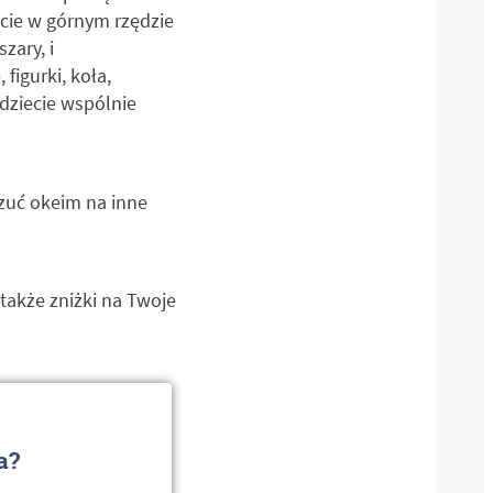
jcie w górnym rzędzie
zary, i
igurki, koła,
ędziecie wspólnie
Rzuć okeim na inne
 także zniżki na Twoje
a?