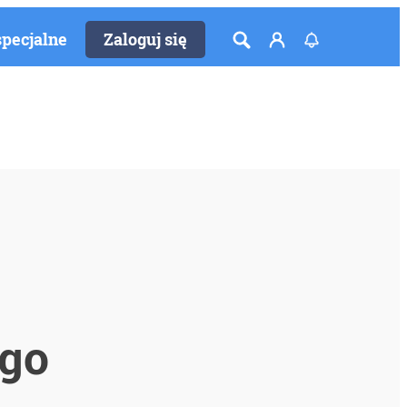
specjalne
Zaloguj się
ego