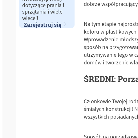
dobrze współpracującyc
dotyczące prania i
sprzątania i wiele
więcej!
Na tym etapie najprost
Zarejestruj się
koloru w plastikowych 
Wprowadzenie młodszyc
sposób na przygotowanie
utrzymywanie lego w cz
domów i tworzenie włas
ŚREDNI: Porzą
Członkowie Twojej rodz
śmiałych konstrukcji! 
wszystkich posiadanyc
Sposób na porządkowan