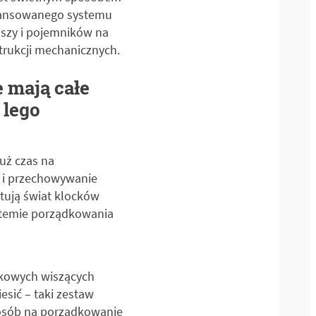
awansowanego systemu
szy i pojemników na
trukcji mechanicznych.
 mają całe
 lego
uż czas na
 i przechowywanie
ktują świat klocków
stemie porządkowania
ikowych wiszących
sić – taki zestaw
posób na porządkowanie