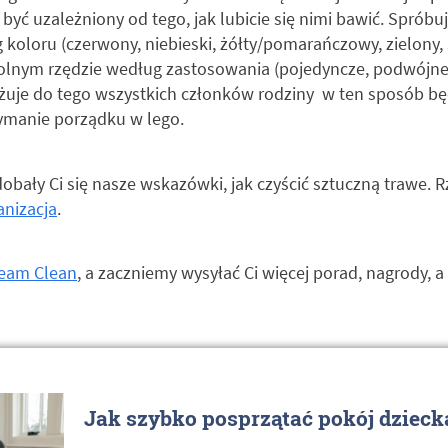
być uzależniony od tego, jak lubicie się nimi bawić. Spróbu
koloru (czerwony, niebieski, żółty/pomarańczowy, zielony, s
olnym rzędzie według zastosowania (pojedyncze, podwójne, f
ażuje do tego wszystkich członków rodziny ­ w ten sposób b
ymanie porządku w lego.
obały Ci się nasze wskazówki, jak czyścić sztuczną trawe. 
anizacja
.
eam Clean
, a zaczniemy wysyłać Ci więcej porad, nagrody, a
Jak szybko posprzątać pokój dzieck