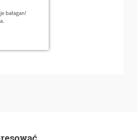
uje bałagan!
a.
eresować