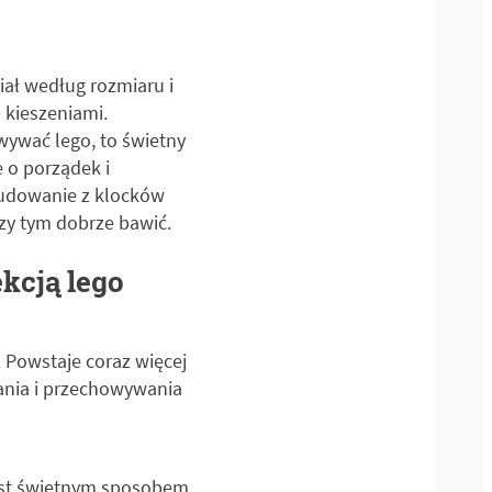
ał według rozmiaru i
 kieszeniami.
wywać lego, to świetny
e o porządek i
budowanie z klocków
zy tym dobrze bawić.
kcją lego
 Powstaje coraz więcej
ania i przechowywania
est świetnym sposobem