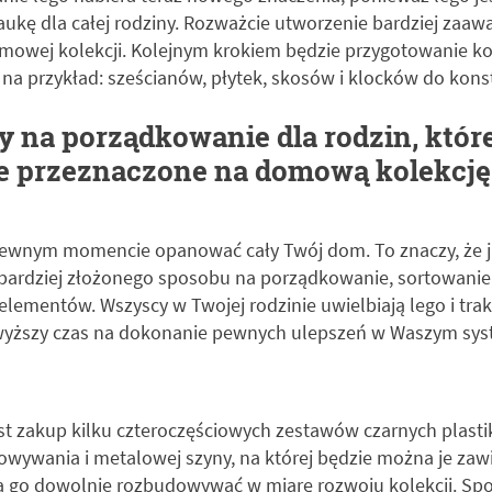
aukę dla całej rodziny. Rozważcie utworzenie bardziej za
owej kolekcji. Kolejnym krokiem będzie przygotowanie ko
 na przykład: sześcianów, płytek, skosów i klocków do kons
 na porządkowanie dla rodzin, które
e przeznaczone na domową kolekcję
wnym momencie opanować cały Twój dom. To znaczy, że j
bardziej złożonego sposobu na porządkowanie, sortowanie
elementów. Wszyscy w Twojej rodzinie uwielbiają lego i tra
wyższy czas na dokonanie pewnych ulepszeń w Waszym sy
t zakup kilku czteroczęściowych zestawów czarnych plast
ywania i metalowej szyny, na której będzie można je zawie
na go dowolnie rozbudowywać w miarę rozwoju kolekcji. S