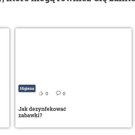
Higiena
0
0
Jak dezynfekować
zabawki?