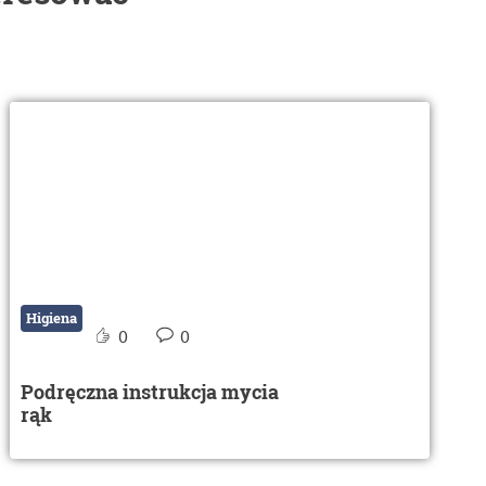
Higiena
0
0
Podręczna instrukcja mycia
rąk