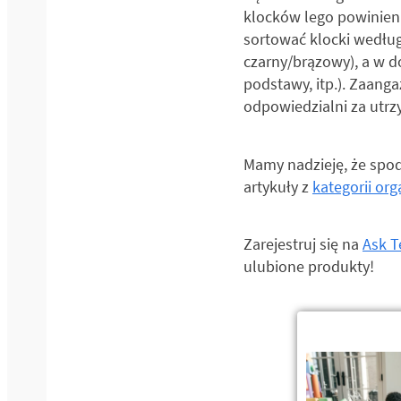
klocków lego powinien 
sortować klocki według 
czarny/brązowy), a w d
podstawy, itp.). Zaang
odpowiedzialni za utrz
Mamy nadzieję, że spod
artykuły z
kategorii org
Zarejestruj się na
Ask T
ulubione produkty!