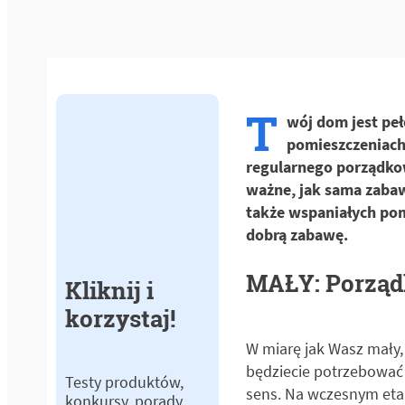
T
wój dom jest peł
pomieszczeniach
regularnego porządkow
ważne, jak sama zaba
także wspaniałych po
dobrą zabawę.
MAŁY: Porządk
Kliknij i
korzystaj!
W miarę jak Wasz mały,
będziecie potrzebować 
Testy produktów,
sens. Na wczesnym etap
konkursy, porady