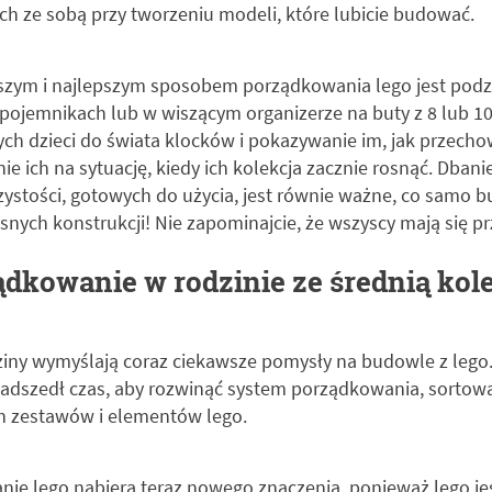
h ze sobą przy tworzeniu modeli, które lubicie budować.
szym i najlepszym sposobem porządkowania lego jest podzi
pojemnikach lub w wiszącym organizerze na buty z 8 lub 10
h dzieci do świata klocków i pokazywanie im, jak przecho
 ich na sytuację, kiedy ich kolekcja zacznie rosnąć. Dbani
ystości, gotowych do użycia, jest równie ważne, co samo 
nych konstrukcji! Nie zapominajcie, że wszyscy mają się pr
dkowanie w rodzinie ze średnią kole
iny wymyślają coraz ciekawsze pomysły na budowle z lego.
Nadszedł czas, aby rozwinąć system porządkowania, sortow
h zestawów i elementów lego.
ie lego nabiera teraz nowego znaczenia, ponieważ lego j