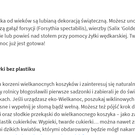
a od wieków są lubianą dekoracją świąteczną. Możesz unow
 gałąź forsycji (Forsythia spectabilis), wierzby (Salix ‘Gold
e lub powieś nad stołem przy pomocy żyłki wędkarskiej. T
noc już jest gotowa!
ki bez plastiku
korzeni wielkanocnych koszyków i zainteresuj się natural
 rolnicy błogosławili pierwsze sadzonki i zabierali je do świ
ach. Jeśli urządzasz eko-Wielkanoc, poszukaj wiklinowych
sne i wypełnij je słomą bądź wełną. Możesz też pójść krok d
oraz słodkie przekąski do wielkanocnego koszyka – jako 
stik cukierków. Wypieki, twarde cukierki… można nawet zr
i dzikich kwiatów, którymi obdarowany będzie mógł nakarmi