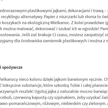
 jednorazowymi plastikowymi jajkami, dekoracjami i trawą 
 recyklingu alternatywy. Papier z niszczarki lub słoma to św
w koszykach na ekologiczną Wielkanoc. Z kolei prawdziwe (
h można malować, dekorować i szukać ich w ogrodzie! Pami
stowania. Jeśli zaś brakuje Ci czasu, możesz zaopatrzyć si
yjazny dla środowiska zamiennik plastikowych i można z n
i spożywcze
ielkanocy nieco koloru dzięki jajkom barwionym ręcznie. 
 toksyczne substancje, które szkodzą Tobie i całej planecie
arzywnych resztek! Ugotuj jajka z naturalnie mocno barwiąc
cebuli, czerwoną kapustą czy szpinakiem, żeby uzyskać świ
zawo-pomarańczowym, różowym, niebieskim czy zielonym. A