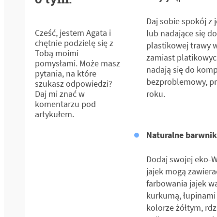
Daj sobie spokój z
Cześć, jestem Agata i
lub nadające się do
chętnie podzielę się z
plastikowej trawy 
Tobą moimi
zamiast platikowyc
pomysłami. Może masz
nadają się do kompo
pytania, na które
bezproblemowy, prz
szukasz odpowiedzi?
roku.
Daj mi znać w
komentarzu pod
artykułem.
Naturalne barwnik
Dodaj swojej eko-W
jajek mogą zawierać
farbowania jajek w
kurkumą, łupinami 
kolorze żółtym, rd