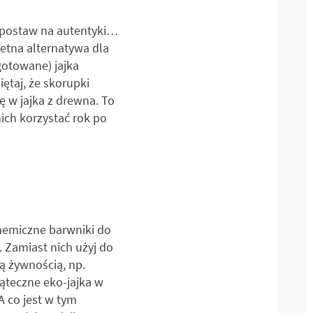
– postaw na autentyki…
ietna alternatywa dla
gotowane) jajka
ętaj, że skorupki
ę w jajka z drewna. To
ich korzystać rok po
Chemiczne barwniki do
. Zamiast nich użyj do
ą żywnością, np.
ąteczne eko-jajka w
 co jest w tym