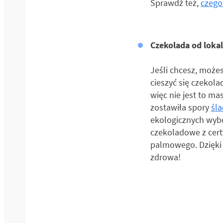
Sprawdź też,
czego
Czekolada od lok
Jeśli chcesz, może
cieszyć się czekol
więc nie jest to m
zostawiła spory
śl
ekologicznych wybo
czekoladowe z certy
palmowego. Dzięki 
zdrowa!