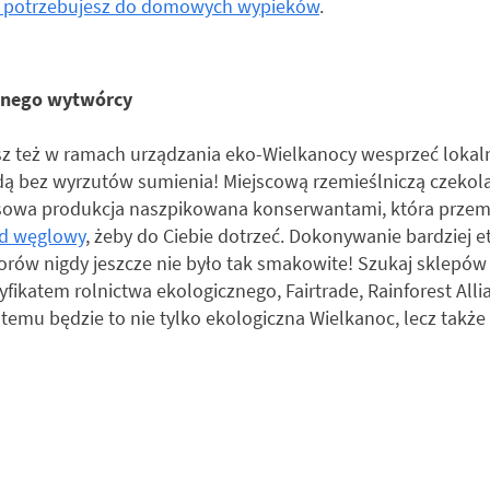
 potrzebujesz do domowych wypieków
.
alnego wytwórcy
sz też w ramach urządzania eko-Wielkanocy wesprzeć lokaln
adą bez wyrzutów sumienia! Miejscową rzemieślniczą czekolad
asowa produkcja naszpikowana konserwantami, która przemie
ad węglowy
, żeby do Ciebie dotrzeć. Dokonywanie bardziej e
rów nigdy jeszcze nie było tak smakowite! Szukaj sklepów
fikatem rolnictwa ekologicznego, Fairtrade, Rainforest Allia
temu będzie to nie tylko ekologiczna Wielkanoc, lecz także