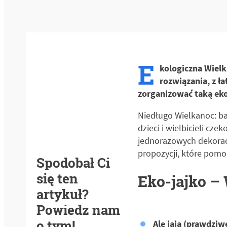
E
kologiczna Wielk
rozwiązania, z ł
zorganizować taką ek
Niedługo Wielkanoc: baz
dzieci i wielbicieli c
jednorazowych dekoracj
propozycji, które pomo
Spodobał Ci
się ten
Eko-jajko –
artykuł?
Powiedz nam
o tym!
Ale jaja (prawdziw