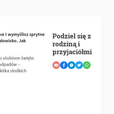
ce i wymyślisz sprytne
Podziel się z
odowisko. Jak
rodziną i
przyjaciółmi
To ulubione święto
u odpadów –
kilka słodkich