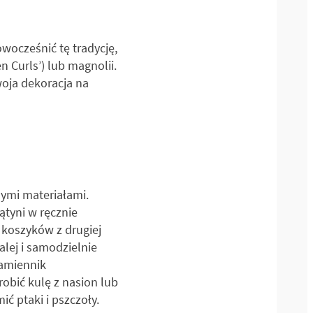
ocześnić tę tradycję,
en Curls’) lub magnolii.
woja dekoracja na
nymi materiałami.
ątyni w ręcznie
 koszyków z drugiej
alej i samodzielnie
zamiennik
obić kulę z nasion lub
ć ptaki i pszczoły.