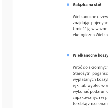
Gałązka na stół
Wielkanocne drzewk
znajdując pojedynczą
Umieść ją w wazoni
ekologiczną Wielka
Wielkanocne koszy
Wróć do skromnych 
Starożytni pogańscy
wyplatanych koszyk
ręki lub wypleć wła
wykonać podarunki 
zapakowanych w pla
torebkę z nasionam