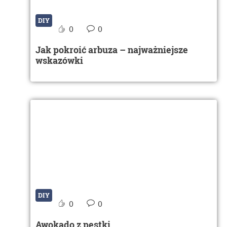
DIY
0
0
Jak pokroić arbuza – najważniejsze
wskazówki
DIY
0
0
Awokado z pestki