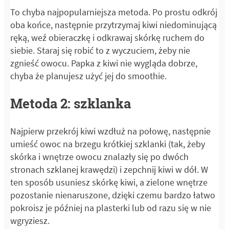
To chyba najpopularniejsza metoda. Po prostu odkrój
oba końce, następnie przytrzymaj kiwi niedominującą
ręką, weź obieraczkę i odkrawaj skórkę ruchem do
siebie. Staraj się robić to z wyczuciem, żeby nie
zgnieść owocu. Papka z kiwi nie wygląda dobrze,
chyba że planujesz użyć jej do smoothie.
Metoda 2: szklanka
Najpierw przekrój kiwi wzdłuż na połowę, następnie
umieść owoc na brzegu krótkiej szklanki (tak, żeby
skórka i wnętrze owocu znalazły się po dwóch
stronach szklanej krawędzi) i zepchnij kiwi w dół. W
ten sposób usuniesz skórkę kiwi, a zielone wnętrze
pozostanie nienaruszone, dzięki czemu bardzo łatwo
pokroisz je później na plasterki lub od razu się w nie
wgryziesz.