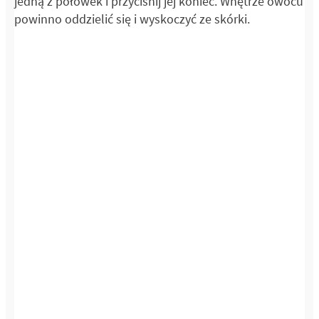
jedną z połówek i przyciśnij jej koniec. Wnętrze owocu
powinno oddzielić się i wyskoczyć ze skórki.